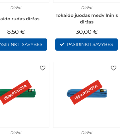
Diržai
Diržai
Tokaido juodas medvilninis
aido rudas diržas
diržas
8,50
€
30,00
€
ASIRINKTI SAVYBES
PASIRINKTI SAVYBES
IŠPARDUOTA
IŠPARDUOTA
Diržai
Diržai