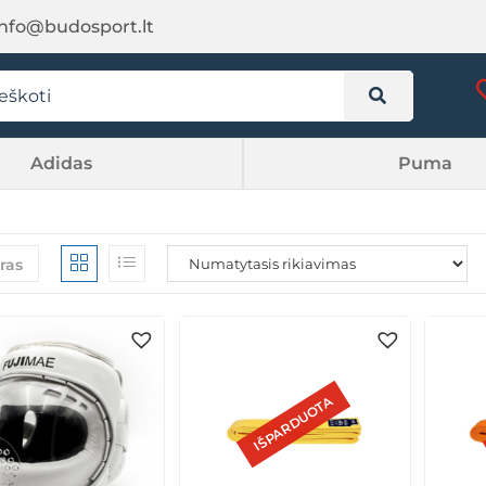
info@budosport.lt
Adidas
Puma
tras
IŠPARDUOTA