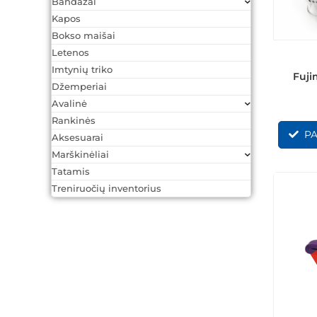
Bandažai
Kapos
Bokso maišai
Letenos
Imtynių triko
Fuji
Džemperiai
Avalinė
Rankinės
PA
Aksesuarai
Marškinėliai
Tatamis
Treniruočių inventorius