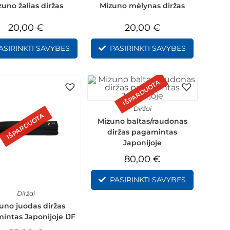
zuno žalias diržas
Mizuno mėlynas diržas
20,00
€
20,00
€
ASIRINKTI SAVYBES
PASIRINKTI SAVYBES
IŠPARDUOTA
Diržai
IŠPARDUOTA
Mizuno baltas/raudonas
diržas pagamintas
Japonijoje
80,00
€
PASIRINKTI SAVYBES
Diržai
uno juodas diržas
intas Japonijoje IJF