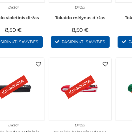
Diržai
Diržai
do violetinis diržas
Tokaido mėlynas diržas
Tok
8,50
€
8,50
€
SIRINKTI SAVYBES
PASIRINKTI SAVYBES
P
IŠPARDUOTA
IŠPARDUOTA
Diržai
Diržai