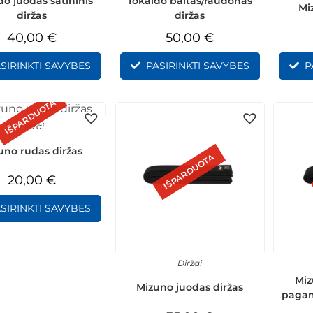
do juodas satininis
Tokaido baltas/raudonas
Mi
diržas
diržas
40,00
€
50,00
€
SIRINKTI SAVYBES
PASIRINKTI SAVYBES
P
IŠPARDUOTA
Diržai
uno rudas diržas
IŠPARDUOTA
20,00
€
SIRINKTI SAVYBES
Diržai
Miz
Mizuno juodas diržas
pagam