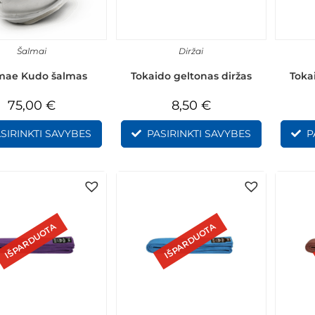
Šalmai
Diržai
mae Kudo šalmas
Tokaido geltonas diržas
Toka
75,00
€
8,50
€
SIRINKTI SAVYBES
PASIRINKTI SAVYBES
P
IŠPARDUOTA
IŠPARDUOTA