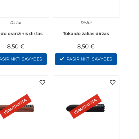
Diržai
Diržai
ido oranžinis diržas
Tokaido žalias diržas
8,50
€
8,50
€
ASIRINKTI SAVYBES
PASIRINKTI SAVYBES
IŠPARDUOTA
IŠPARDUOTA