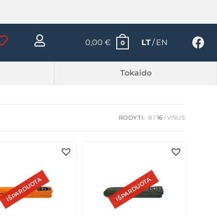
0,00
€
LT
EN
0
Tokaido
RODYTI:
8
16
VISUS
IŠPARDUOTA
IŠPARDUOTA