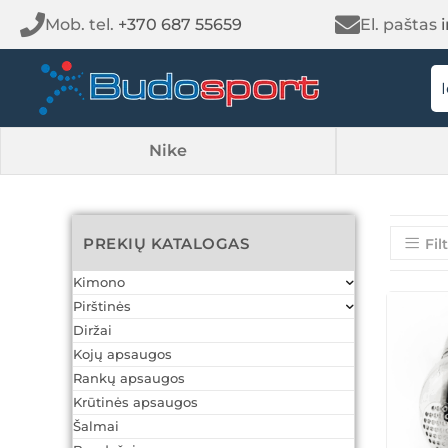
Mob. tel.
+370 687 55659
El. paštas
Nike
PREKIŲ KATALOGAS
Fil
Kimono
Pirštinės
Diržai
Kojų apsaugos
Rankų apsaugos
Krūtinės apsaugos
Šalmai