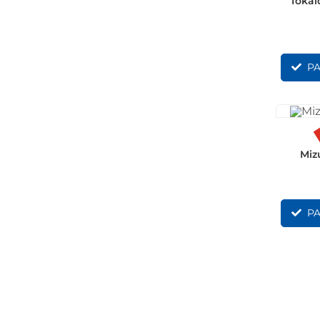
Tokai
PA
Miz
PA