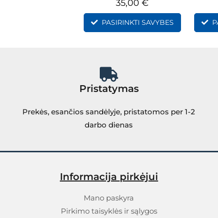
35,00
€
PASIRINKTI SAVYBES
P
Pristatymas
Prekės, esančios sandėlyje, pristatomos per 1-2
darbo dienas
Informacija pirkėjui
Mano paskyra
Pirkimo taisyklės ir sąlygos