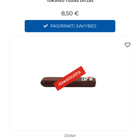
Tokaido rudas diržas
8,50
€
PASIRINKTI SAVYBES
IŠPARDUOTA
Diržai