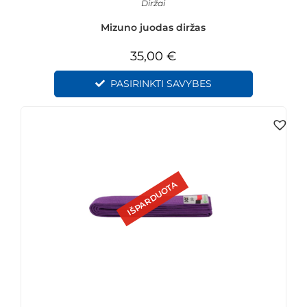
Diržai
Mizuno juodas diržas
35,00
€
PASIRINKTI SAVYBES
IŠPARDUOTA