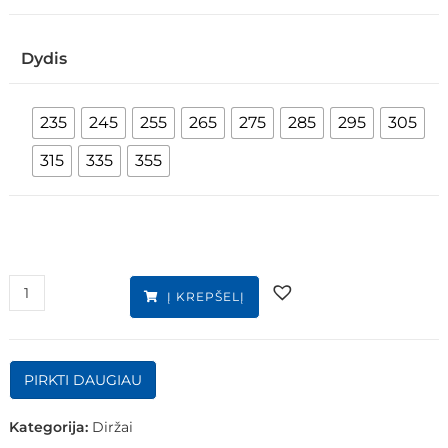
Dydis
235
245
255
265
275
285
295
305
315
335
355
Į KREPŠELĮ
PIRKTI DAUGIAU
Kategorija:
Diržai