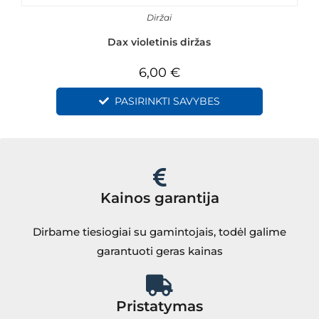
Diržai
Dax violetinis diržas
6,00
€
PASIRINKTI SAVYBES
Kainos garantija
Dirbame tiesiogiai su gamintojais, todėl galime
garantuoti geras kainas
Pristatymas