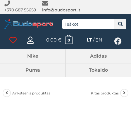
+370 687 55659
info@budosport.lt
0,00
€
LT
EN
0
Nike
Adidas
Puma
Tokaido
Ankstesnis produktas
Kitas produktas