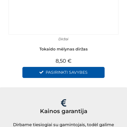
Diržai
Tokaido mėlynas diržas
8,50
€
PASIRINKTI SAVYBES
Kainos garantija
Dirbame tiesiogiai su gamintojais, todėl galime