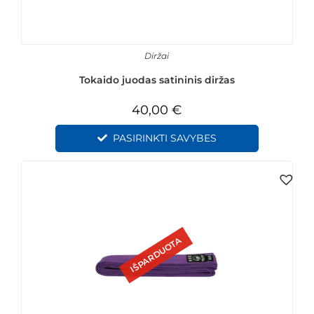
Diržai
Tokaido juodas satininis diržas
40,00
€
PASIRINKTI SAVYBES
IŠPARDUOTA