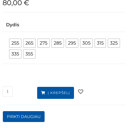
80,00
€
Dydis
255
265
275
285
295
305
315
325
335
355
Į KREPŠELĮ
PIRKTI DAUGIAU