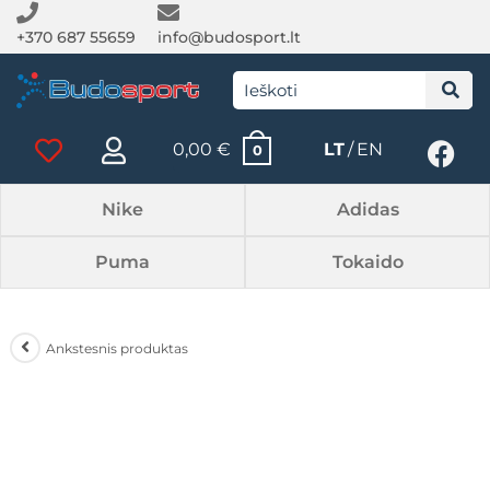
+370 687 55659
info@budosport.lt
0,00
€
LT
EN
0
Nike
Adidas
Puma
Tokaido
Ankstesnis produktas