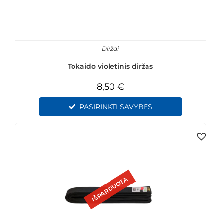
Diržai
Tokaido violetinis diržas
8,50
€
PASIRINKTI SAVYBES
IŠPARDUOTA