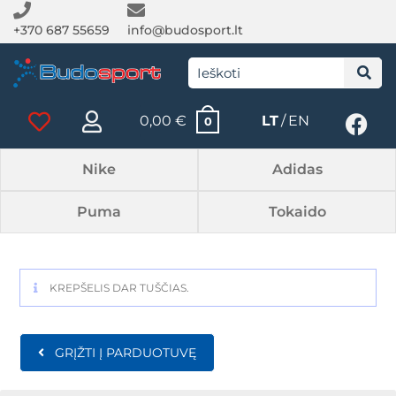
+370 687 55659
info@budosport.lt
0,00
€
LT
EN
0
Nike
Adidas
Puma
Tokaido
KREPŠELIS DAR TUŠČIAS.
GRĮŽTI Į PARDUOTUVĘ