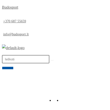
Budosport
+370 687 55659
info@budosport.lt
0,00
€
0
LT
EN