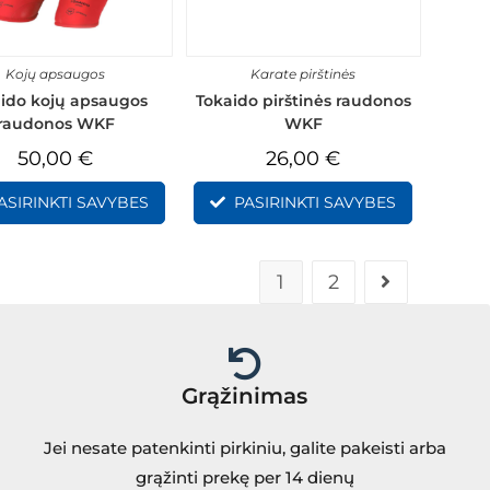
Kojų apsaugos
Karate pirštinės
ido kojų apsaugos
Tokaido pirštinės raudonos
raudonos WKF
WKF
50,00
€
26,00
€
ASIRINKTI SAVYBES
PASIRINKTI SAVYBES
1
2
Grąžinimas
Jei nesate patenkinti pirkiniu, galite pakeisti arba
grąžinti prekę per 14 dienų