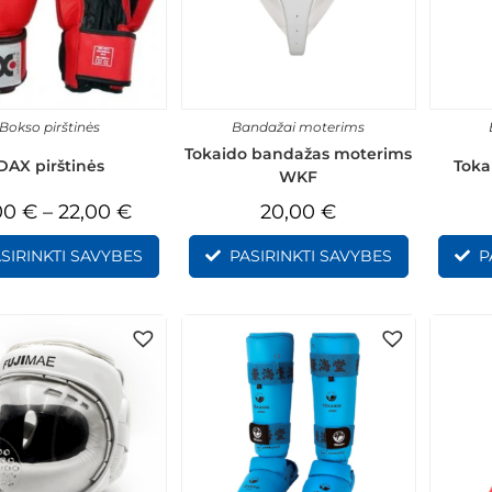
Bokso pirštinės
Bandažai moterims
Tokaido bandažas moterims
DAX pirštinės
Toka
WKF
00
€
–
22,00
€
20,00
€
SIRINKTI SAVYBES
PASIRINKTI SAVYBES
P