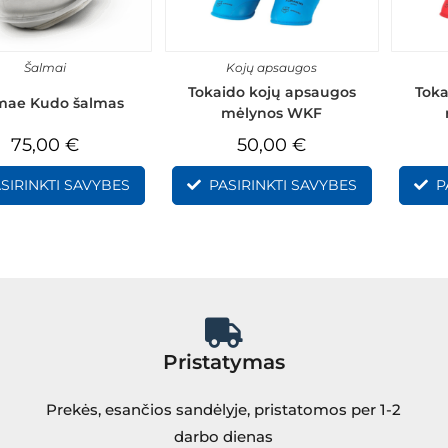
Šalmai
Kojų apsaugos
Tokaido kojų apsaugos
Toka
mae Kudo šalmas
mėlynos WKF
75,00
€
50,00
€
SIRINKTI SAVYBES
PASIRINKTI SAVYBES
P
Pristatymas
Prekės, esančios sandėlyje, pristatomos per 1-2
darbo dienas