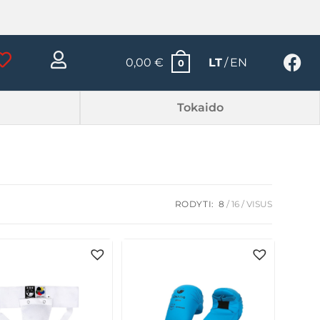
0,00
€
LT
EN
0
Tokaido
RODYTI:
8
16
VISUS