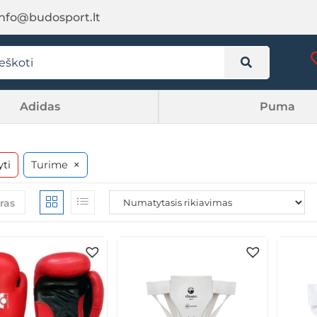
info@budosport.lt
Adidas
Puma
×
yti
Turime
tras