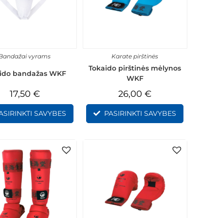
Bandažai vyrams
Karate pirštinės
Tokaido pirštinės mėlynos
ido bandažas WKF
WKF
17,50
€
26,00
€
ASIRINKTI SAVYBES
PASIRINKTI SAVYBES