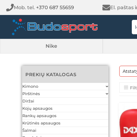
Mob. tel.
+370 687 55659
El. paštas
Nike
Atstat
PREKIŲ KATALOGAS
Kimono
Fil
Pirštinės
Diržai
Kojų apsaugos
Rankų apsaugos
Krūtinės apsaugos
Šalmai