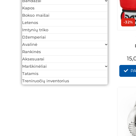
Bandažai
Kapos
Bokso maišai
-32%
Letenos
Imtynių triko
Džemperiai
Avalinė
Rankinės
15,
Aksesuarai
Marškinėliai
PA
Tatamis
Treniruočių inventorius