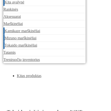
Kita avalynė
Rankinės
Aksesuarai
Marškinėliai
Kamikaze marškinėliai
Mizuno marškinėliai
Tokaido marškinėliai
Tatamis
Treniruočių inventorius
Kitas produktas