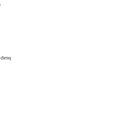
s
4 dienų