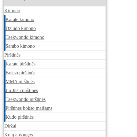
Kimono
Karate kimono
Dziudo kimono
Taekwondo kimono
Sambo kimono
Pirštinės
Karate pirštinės
Bokso pirštinės
MMA pirštinės
Jiu Jitsu pirštinės
Taekwondo pirštinės
Pirštinės bokso maišams
Kudo pirštinės
Diržai
Kojų apsaugos