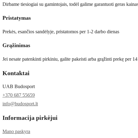
Išparduota
Dirbame tiesiogiai su gamintojais, todėl galime garantuoti geras kaina
Pristatymas
Prekės, esančios sandėlyje, pristatomos per 1-2 darbo dienas
Grąžinimas
Jei nesate patenkinti pirkiniu, galite pakeisti arba grąžinti prekę per 1
Kontaktai
UAB Budosport
+370 687 55659
info@budosport.lt
Informacija pirkėjui
Mano paskyra