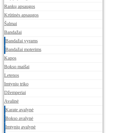
Rankų apsaugos
Krūtinės apsaugos
Šalmai
Bandažai
Bandažai vyrams
Bandažai moterims
Kapos
Bokso maišai
Letenos
Imtynių triko
Džemperiai
Avalinė
Karate avalynė
Bokso avalynė
Imtynių avalynė