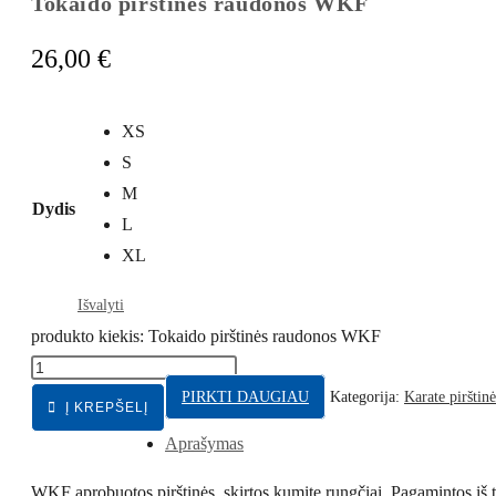
Tokaido pirštinės raudonos WKF
26,00
€
XS
S
M
Dydis
L
XL
Išvalyti
produkto kiekis: Tokaido pirštinės raudonos WKF
PIRKTI DAUGIAU
Kategorija:
Karate pirštinė
Į KREPŠELĮ
Aprašymas
WKF aprobuotos pirštinės, skirtos kumite rungčiai. Pagamintos iš t