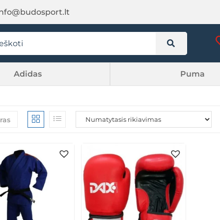
info@budosport.lt
Adidas
Puma
tras