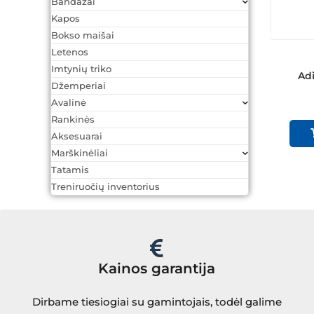
Bandažai
Kapos
Bokso maišai
Letenos
Imtynių triko
Ad
Džemperiai
Avalinė
Rankinės
Aksesuarai
Marškinėliai
Tatamis
Treniruočių inventorius
Kainos garantija
Dirbame tiesiogiai su gamintojais, todėl galime