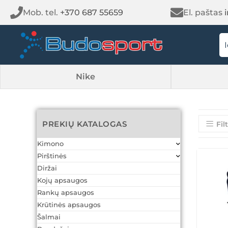
Mob. tel.
+370 687 55659
El. paštas
Nike
PREKIŲ KATALOGAS
Fil
Kimono
Pirštinės
Diržai
Kojų apsaugos
Rankų apsaugos
Krūtinės apsaugos
Šalmai