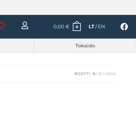
0,00
€
LT
EN
0
Tokaido
RODYTI:
8
16
VISUS