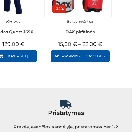
-32%
Kimono
Bokso pirštinės
idas Quest J690
DAX pirštinės
129,00
€
15,00
€
–
22,00
€
Į KREPŠELĮ
PASIRINKTI SAVYBES
Pristatymas
Prekės, esančios sandėlyje, pristatomos per 1-2