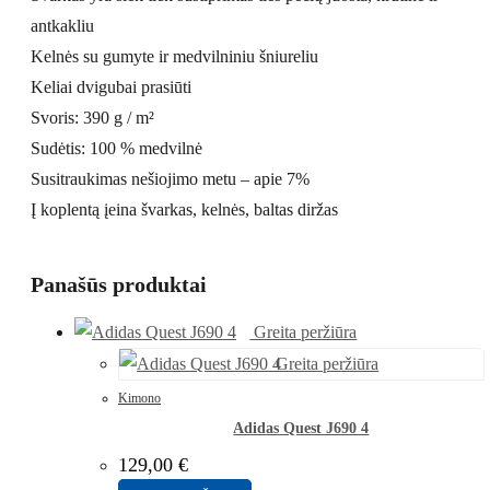
antkakliu
Kelnės su gumyte ir medvilniniu šniureliu
Keliai dvigubai prasiūti
Svoris: 390 g / m²
Sudėtis: 100 % medvilnė
Susitraukimas nešiojimo metu – apie 7%
Į koplentą įeina švarkas, kelnės, baltas diržas
Panašūs produktai
Greita peržiūra
Greita peržiūra
Kimono
Adidas Quest J690 4
129,00
€