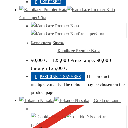
Į KREPŠELĮ
Greita peržiūra
Greita peržiūra
Karate kimono
,
Kimono
Kamikaze Premier Kata
90,00
€
–
125,00
€
Price range: 90,00 €
through 125,00 €
This product has
PASIRINKTI SAVYBES
multiple variants. The options may be chosen on the
product page
Greita peržiūra
Greita
peržiūra