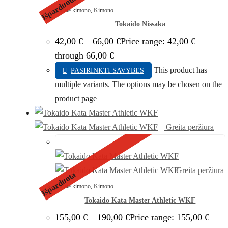
Išparduota
Karate kimono
,
Kimono
Tokaido Nissaka
42,00
€
–
66,00
€
Price range: 42,00 €
through 66,00 €
This product has
PASIRINKTI SAVYBES
multiple variants. The options may be chosen on the
product page
Greita peržiūra
Greita peržiūra
Išparduota
Karate kimono
,
Kimono
Tokaido Kata Master Athletic WKF
155,00
€
–
190,00
€
Price range: 155,00 €