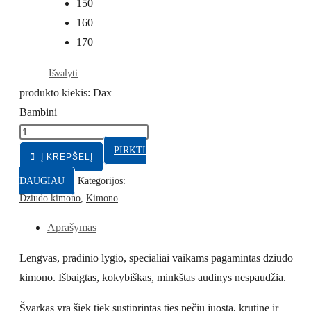
150
160
170
Išvalyti
produkto kiekis: Dax
Bambini
PIRKTI
Į KREPŠELĮ
DAUGIAU
Kategorijos:
Dziudo kimono
,
Kimono
Aprašymas
Lengvas, pradinio lygio, specialiai vaikams pagamintas dziudo
kimono. Išbaigtas, kokybiškas, minkštas audinys nespaudžia.
Švarkas yra šiek tiek sustiprintas ties pečių juosta, krūtine ir