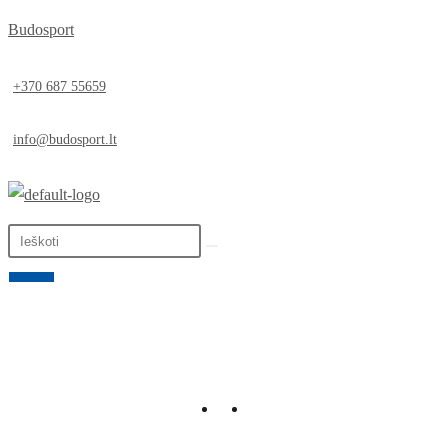
Budosport
+370 687 55659
info@budosport.lt
0,00
€
0
LT
EN