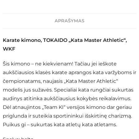
APRAŠYMAS
Karate kimono, TOKAIDO „Kata Master Athletic“,
WKF
Šis kimono – ne kiekvienam! Tačiau jei ieškote
aukščiausios klasės karate aprangos kata varžyboms ir
čempionatams, naujasis „Kata Master Athletic“
modelis jus sužavės. Specialiai kata rungčiai sukurtas
audinys atitinka aukščiausius kokybės reikalavimus.
Dėl atnaujintos „Team KI“ versijos kimono dar geriau
priglunda ir suteikia sportininkui išskirtinę charizmą.
Puikus gi – sukurtas kata atletų kata atletams.