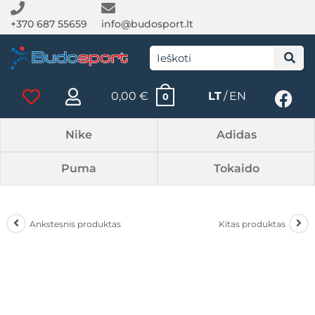
+370 687 55659
info@budosport.lt
0,00
€
LT
EN
0
Nike
Adidas
Puma
Tokaido
Ankstesnis produktas
Kitas produktas