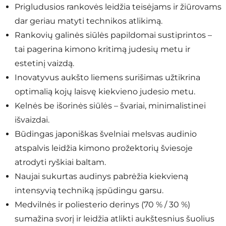
Prigludusios rankovės leidžia teisėjams ir žiūrovams
dar geriau matyti technikos atlikimą.
Rankovių galinės siūlės papildomai sustiprintos –
tai pagerina kimono kritimą judesių metu ir
estetinį vaizdą.
Inovatyvus aukšto liemens surišimas užtikrina
optimalią kojų laisvę kiekvieno judesio metu.
Kelnės be išorinės siūlės – švariai, minimalistinei
išvaizdai.
Būdingas japoniškas švelniai melsvas audinio
atspalvis leidžia kimono prožektorių šviesoje
atrodyti ryškiai baltam.
Naujai sukurtas audinys pabrėžia kiekvieną
intensyvią techniką įspūdingu garsu.
Medvilnės ir poliesterio derinys (70 % / 30 %)
sumažina svorį ir leidžia atlikti aukštesnius šuolius