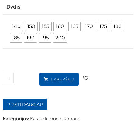
Dydis
140
150
155
160
165
170
175
180
185
190
195
200
Į KREPŠELĮ
PIRKTI DAUGIAU
Kategorijos:
Karate kimono
,
Kimono