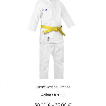
Karate kimono
,
Kimono
Adidas K200E
30,00
€
–
35,00
€