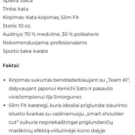
Spalva: balta
Tinka: kata
Kirpimas: Kata kirpimas, Slim Fit
Storis: 10 oz.
Audinys: 70 % medvilnė, 30 % poliesteris
Rekomenduojama: profesionalams
Sporto šaka: karate
Faktai:
Kirpimas sukurtas bendradarbiaujant su „Team KI“,
dalyvaujant japonui Kenichi Sato ir pasaulio
vicečempionui Ilja Smorguner.
Slim Fit karategi, kuris idealiai priglunda: siaurinto
silueto švarkas su vadinamuoju „smart shoulder
cut“ sukuria nepriekaištingai priglundančių
marškinių efektą viršutinėje kūno dalyje.