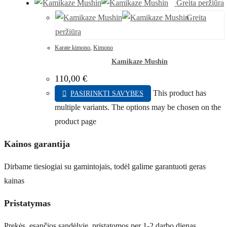
Greita peržiūra
Greita
peržiūra
Karate kimono
,
Kimono
Kamikaze Mushin
110,00
€
This product has
PASIRINKTI SAVYBES
multiple variants. The options may be chosen on the
product page
Kainos garantija
Dirbame tiesiogiai su gamintojais, todėl galime garantuoti geras
kainas
Pristatymas
Prekės, esančios sandėlyje, pristatomos per 1-2 darbo dienas