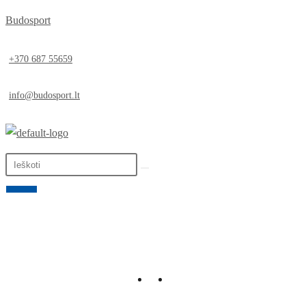
Budosport
+370 687 55659
info@budosport.lt
0,00
€
0
LT
EN