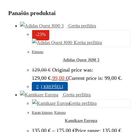
Panašūs produktai
Greita peržiūra
-23%
Greita peržiūra
Kimono
Adidas Quest J690 3
129,00
€
Original price was:
129,00 €.
99,00
€
Current price is: 99,00 €.
Į KREPŠELĮ
Greita peržiūra
Greita peržiūra
Karate kimono
,
Kimono
Kamikaze Europa
135,00
€
–
175,00
€
Price range: 135,00 €