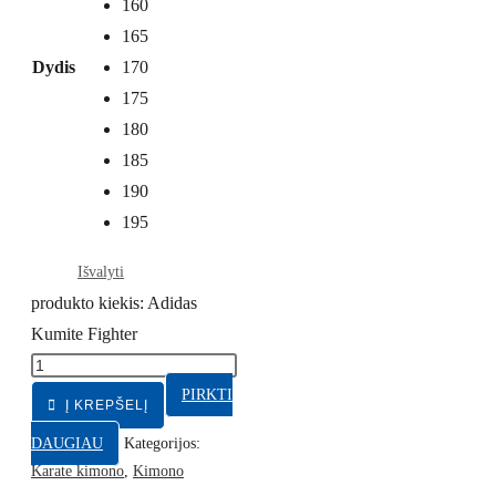
160
165
Dydis
170
175
180
185
190
195
Išvalyti
produkto kiekis: Adidas
Kumite Fighter
PIRKTI
Į KREPŠELĮ
DAUGIAU
Kategorijos:
Karate kimono
,
Kimono