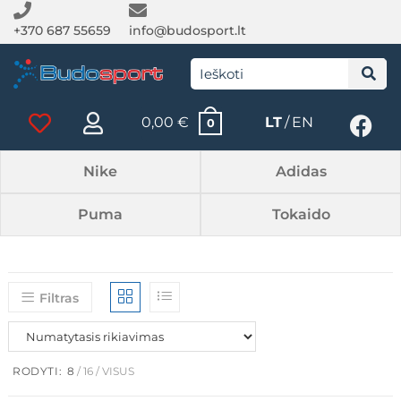
+370 687 55659
info@budosport.lt
0,00
€
LT
EN
0
Nike
Adidas
Puma
Tokaido
Filtras
RODYTI:
8
16
VISUS