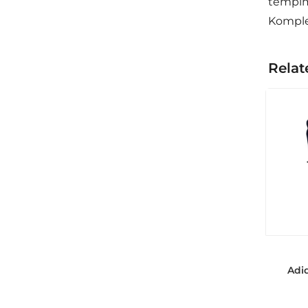
tempim
Komplek
Relat
Adi