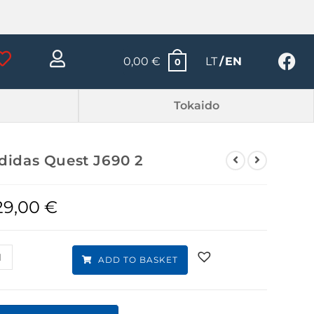
0,00
€
LT
EN
0
Tokaido
didas Quest J690 2
29,00
€
ADD TO BASKET