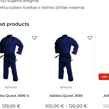
ui, sugeria drėgmę.
tą sudaro švarkas ir kelnės (diržas neįeina)
ed products
-23%
Kimono
Kimono
das Quest J690 4
Adidas Quest J690
Adi
129,00
€
100,00
€
–
120,00
€
12