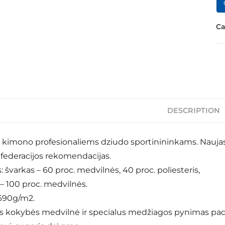
Ca
DESCRIPTION
 kimono profesionaliems dziudo sportinininkams. Nauja
federacijos rekomendacijas.
: švarkas – 60 proc. medvilnės, 40 proc. poliesteris,
– 100 proc. medvilnės.
 690g/m2.
s kokybės medvilnė ir specialus medžiagos pynimas pad