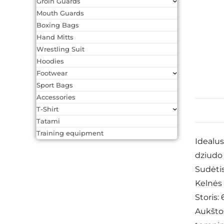
Groin Guards
Mouth Guards
Boxing Bags
Hand Mitts
Wrestling Suit
Hoodies
Footwear
Sport Bags
Accessories
T-Shirt
Tatami
Training equipment
Idealus
dziudo 
Sudėtis
Kelnės 
Storis:
Aukšto