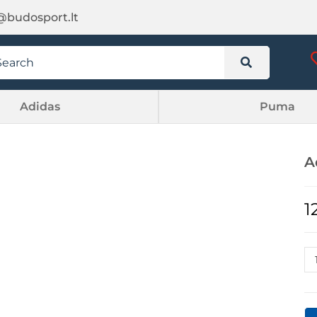
@budosport.lt
Adidas
Puma
A
1