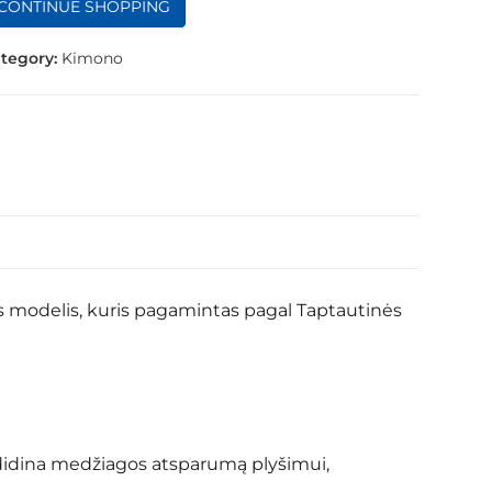
CONTINUE SHOPPING
tegory:
Kimono
s modelis, kuris pagamintas pagal Taptautinės
idina medžiagos atsparumą plyšimui,