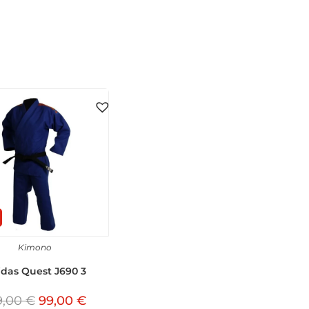
Kimono
das Quest J690 3
9,00
€
99,00
€