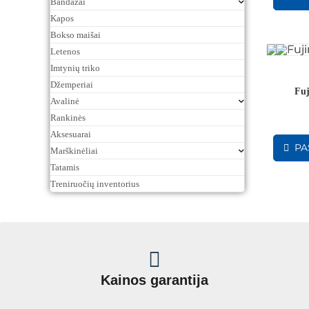
Bandažai
Kapos
Bokso maišai
Letenos
Imtynių triko
Džemperiai
Fuj
Avalinė
Rankinės
Aksesuarai
PA
Marškinėliai
Tatamis
Treniruočių inventorius
Kainos garantija