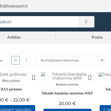
nfo@budosport.lt
Adidas
Puma
as
Bokso pirštinės
Bandažai moterims
DAX pirštinės
Tok
Tokaido bandažas moterims WKF
00
€
–
22,00
€
20,00
€
SIRINKTI SAVYBES
P