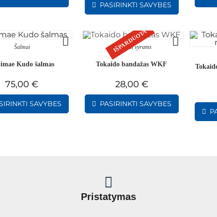
PASIRINKTI SAVYBES
IŠPARDUOTA
Šalmai
Bandažai vyrams
imae Kudo šalmas
Tokaido bandažas WKF
Tokaid
75,00
€
28,00
€
SIRINKTI SAVYBES
PASIRINKTI SAVYBES
P
Pristatymas