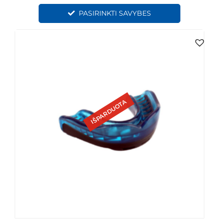
PASIRINKTI SAVYBES
IŠPARDUOTA