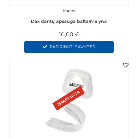
Kapos
Dax dantų apsauga balta/mėlyna
10,00
€
PASIRINKTI SAVYBES
IŠPARDUOTA