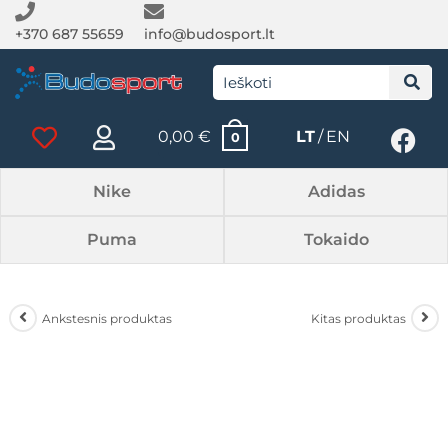
+370 687 55659
info@budosport.lt
0,00
€
LT
EN
0
Nike
Adidas
Puma
Tokaido
Ankstesnis produktas
Kitas produktas