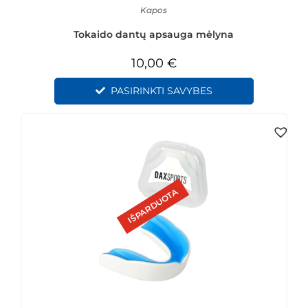
Kapos
Tokaido dantų apsauga mėlyna
10,00
€
PASIRINKTI SAVYBES
IŠPARDUOTA