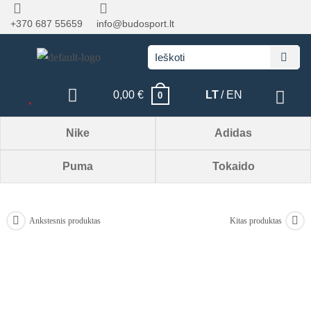
+370 687 55659
info@budosport.lt
0,00
€
LT
EN
0
Nike
Adidas
Puma
Tokaido
Ankstesnis produktas
Kitas produktas