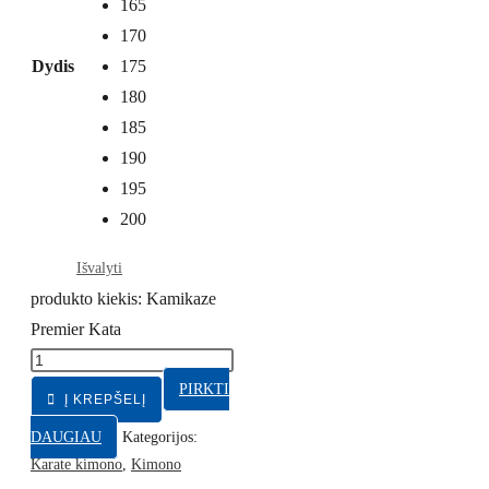
165
170
Dydis
175
180
185
190
195
200
Išvalyti
produkto kiekis: Kamikaze
Premier Kata
PIRKTI
Į KREPŠELĮ
DAUGIAU
Kategorijos:
Karate kimono
,
Kimono