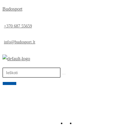
Budosport
+370 687 55659
info@budosport.lt
0,00
€
0
LT
EN