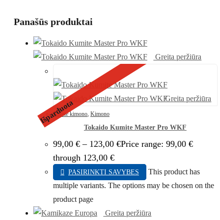
Panašūs produktai
Greita peržiūra
Greita peržiūra
Išparduota
Karate kimono
,
Kimono
Tokaido Kumite Master Pro WKF
99,00
€
–
123,00
€
Price range: 99,00 €
through 123,00 €
This product has
PASIRINKTI SAVYBES
multiple variants. The options may be chosen on the
product page
Greita peržiūra