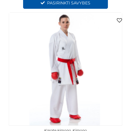
PASIRINKTI SAVYBES
Karate kimono
,
Kimono