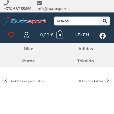
+370 687 55659
info@budosport.lt
0,00
€
LT
EN
0
Nike
Adidas
Puma
Tokaido
Ankstesnis produktas
Kitas produktas