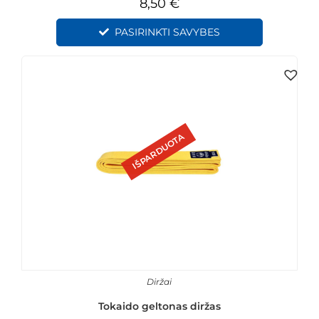
8,50
€
PASIRINKTI SAVYBES
IŠPARDUOTA
Diržai
Tokaido geltonas diržas