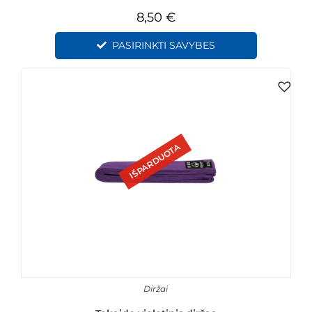
8,50
€
PASIRINKTI SAVYBES
IŠPARDUOTA
Diržai