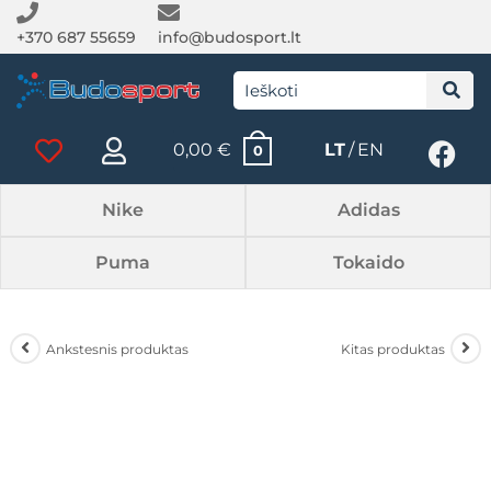
+370 687 55659
info@budosport.lt
0,00
€
LT
EN
0
Nike
Adidas
Puma
Tokaido
Ankstesnis produktas
Kitas produktas