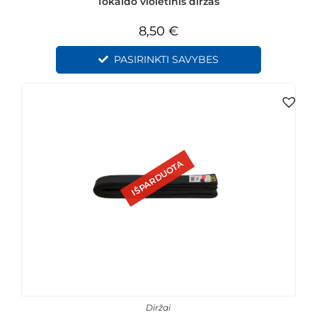
Tokaido violetinis diržas
8,50
€
PASIRINKTI SAVYBES
IŠPARDUOTA
Diržai