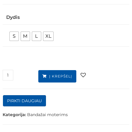
Dydis
S
M
L
XL
Į KREPŠELĮ
PIRKTI DAUGIAU
Kategorija:
Bandažai moterims