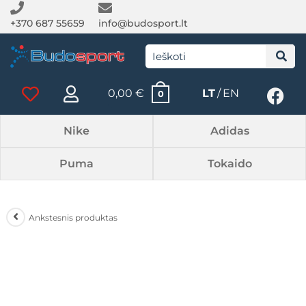
+370 687 55659
info@budosport.lt
0,00
€
LT
EN
0
Nike
Adidas
Puma
Tokaido
Ankstesnis produktas