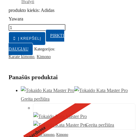
Išvalyti
produkto kiekis: Adidas
Yawara
PIRKTI
Į KREPŠELĮ
DAUGIAU
Kategorijos:
Karate kimono
,
Kimono
Panašūs produktai
Greita peržiūra
Greita peržiūra
Išparduota
Karate kimono
,
Kimono