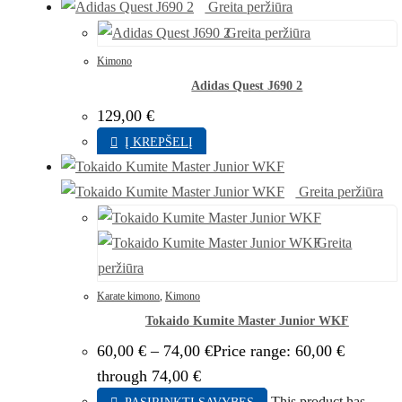
Greita peržiūra
Greita peržiūra
Kimono
Adidas Quest J690 2
129,00
€
Į KREPŠELĮ
Greita peržiūra
Greita
peržiūra
Karate kimono
,
Kimono
Tokaido Kumite Master Junior WKF
60,00
€
–
74,00
€
Price range: 60,00 €
through 74,00 €
This product has