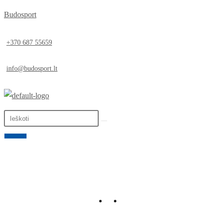
Budosport
+370 687 55659
info@budosport.lt
0,00
€
0
LT
EN