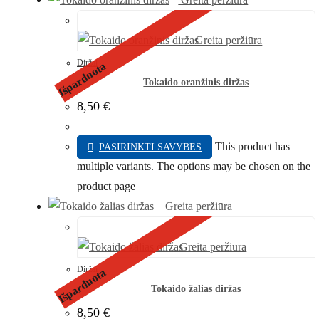
Greita peržiūra
Diržai
Išparduota
Tokaido oranžinis diržas
8,50
€
This product has
PASIRINKTI SAVYBES
multiple variants. The options may be chosen on the
product page
Greita peržiūra
Greita peržiūra
Diržai
Išparduota
Tokaido žalias diržas
8,50
€