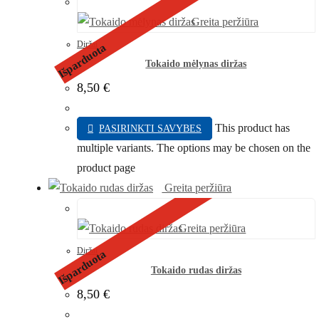
Greita peržiūra
Diržai
Išparduota
Tokaido mėlynas diržas
8,50
€
This product has
PASIRINKTI SAVYBES
multiple variants. The options may be chosen on the
product page
Greita peržiūra
Greita peržiūra
Diržai
Išparduota
Tokaido rudas diržas
8,50
€