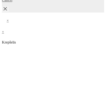
Cancel
×
×
Krepšelis