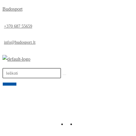
Budosport
+370 687 55659
info@budosport.lt
0,00
€
0
LT
EN