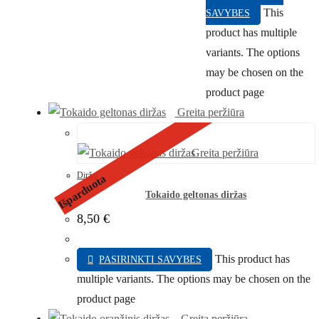
This
SAVYBES
product has multiple
variants. The options
may be chosen on the
product page
Greita peržiūra
Greita peržiūra
Diržai
Išparduota
Tokaido geltonas diržas
8,50
€
This product has
PASIRINKTI SAVYBES
multiple variants. The options may be chosen on the
product page
Greita peržiūra