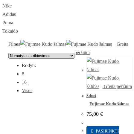
Nike
Adidas
Puma
Tokaido
Filtras
Greita
peržiūra
Rodyti:
8
16
Greita peržiūra
Visus
Šalmai
Fujimae Kudo šalmas
75,00
€
PASIRINKTI