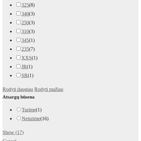
325
(
8
)
340
(
3
)
250
(
3
)
310
(
3
)
345
(
1
)
235
(
7
)
XXS
(
1
)
JR
(
1
)
SR
(
1
)
Rodyti daugiau
Rodyti mažiau
Atsargų būsena
Turime
(
1
)
Neturime
(
16
)
Show
(
17
)