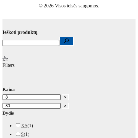
© 2026 Visos teisės saugomos.
Ieškoti produktų
Filters
Kaina
×
×
Dydis
XS
(
1
)
S
(
1
)