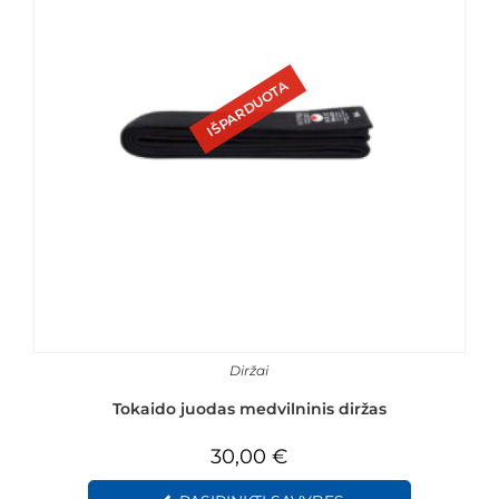
IŠPARDUOTA
Diržai
Tokaido juodas medvilninis diržas
30,00
€