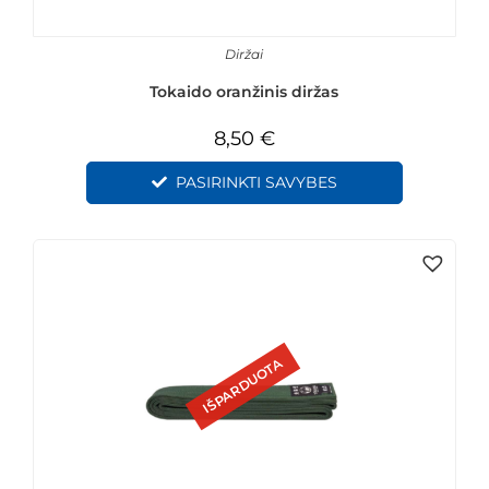
Diržai
Tokaido oranžinis diržas
8,50
€
PASIRINKTI SAVYBES
IŠPARDUOTA