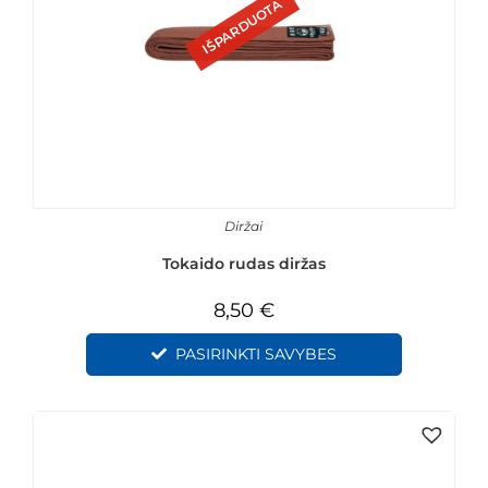
IŠPARDUOTA
Diržai
Tokaido rudas diržas
8,50
€
PASIRINKTI SAVYBES