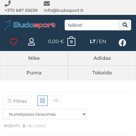
+370 687 55659
info@budosport.lt
0,00
€
LT
EN
0
Nike
Adidas
Puma
Tokaido
Filtras
RODYTI:
8
16
VISUS