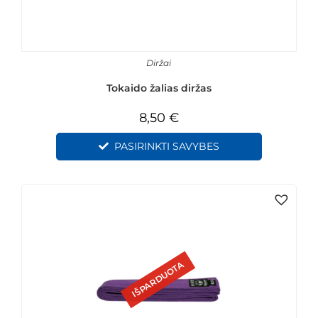
Diržai
Tokaido žalias diržas
8,50
€
PASIRINKTI SAVYBES
IŠPARDUOTA