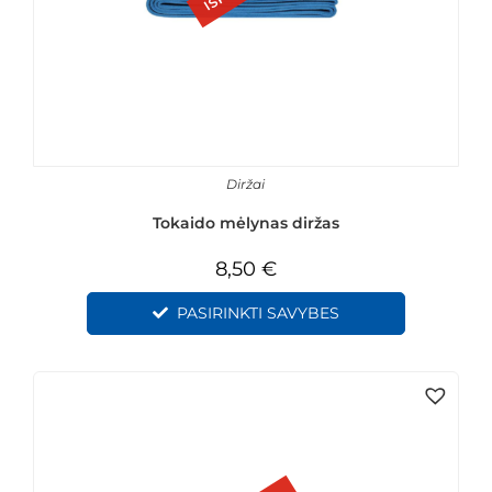
Diržai
Tokaido mėlynas diržas
8,50
€
PASIRINKTI SAVYBES