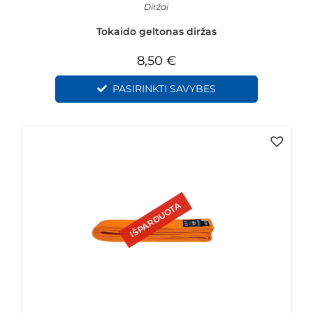
Diržai
Tokaido geltonas diržas
8,50
€
PASIRINKTI SAVYBES
IŠPARDUOTA