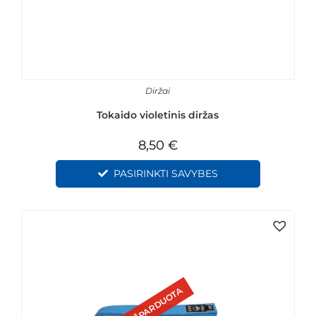
Diržai
Tokaido violetinis diržas
8,50
€
PASIRINKTI SAVYBES
IŠPARDUOTA