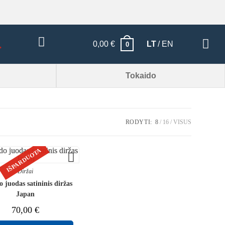
0,00
€
LT
EN
0
Tokaido
RODYTI:
8
16
VISUS
IŠPARDUOTA
Diržai
 juodas satininis diržas
Japan
70,00
€