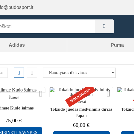
nfo@budosport.lt
Adidas
Puma
as
IŠPARDUOTA
Šalmai
Diržai
imae Kudo šalmas
Tokaido juodas medvilninis diržas
Tokaido
Japan
75,00
€
60,00
€
SIRINKTI SAVYBES