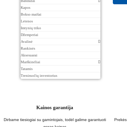
Bandažai
Kapos
Bokso maišai
Letenos
Imtynių triko
Džemperiai
Avalinė
Rankinės
Aksesuarai
Marškinėliai
Tatamis
Treniruočių inventorius
Kainos garantija
Dirbame tiesiogiai su gamintojais, todėl galime garantuoti
Prekės
geras kainas