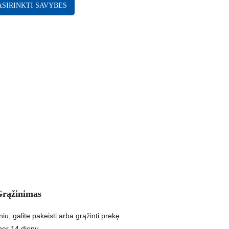
ASIRINKTI SAVYBES
Grąžinimas
niu, galite pakeisti arba grąžinti prekę
per 14 dienų