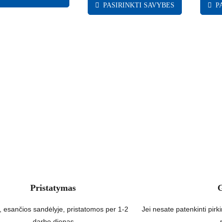
PASIRINKTI SAVYBES
P
Pristatymas
, esančios sandėlyje, pristatomos per 1-2
Jei nesate patenkinti pirki
darbo dienas